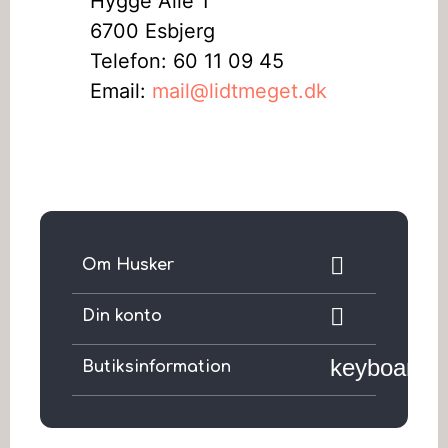
Hygge Alle 1
6700 Esbjerg
Telefon: 60 11 09 45
Email:
mail@lidtmeget.dk

Om Husker

Din konto
keyboard_
Butiksinformation